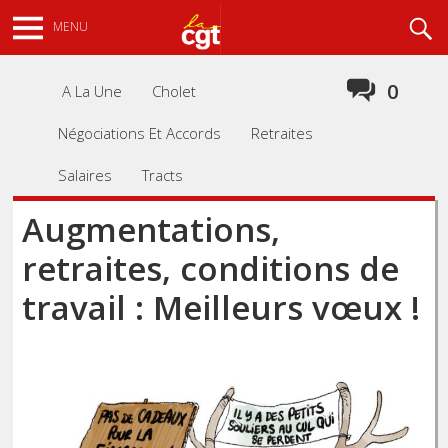
Aller
Recherche
MENU
au
contenu
principal
0
A La Une
Cholet
Négociations Et Accords
Retraites
Salaires
Tracts
Augmentations,
retraites, conditions de
travail : Meilleurs vœux !