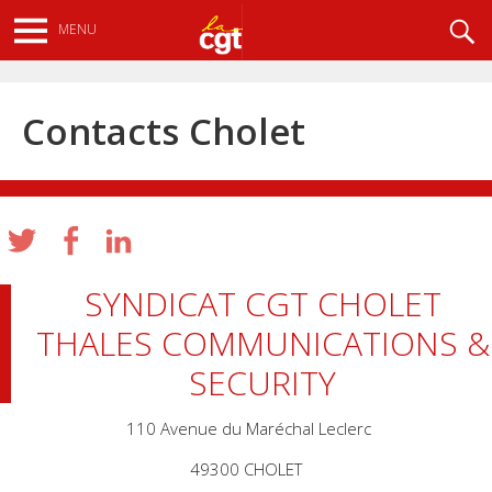
Aller
Recherche
MENU
au
contenu
principal
Contacts Cholet
SYNDICAT CGT CHOLET
THALES COMMUNICATIONS &
SECURITY
110 Avenue du Maréchal Leclerc
49300 CHOLET