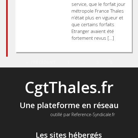
service, que le forfait jour
métropole France Thales
n’était plus en vigueur et
que certains forfaits
Etranger avaient été
fortement revus […]
Posts
← PRÉCÉDENT
1
…
5
6
navigation
CgtThales.fr
Une plateforme en réseau
outillé par Reference-Syndicale.fr
Les sites hébergés