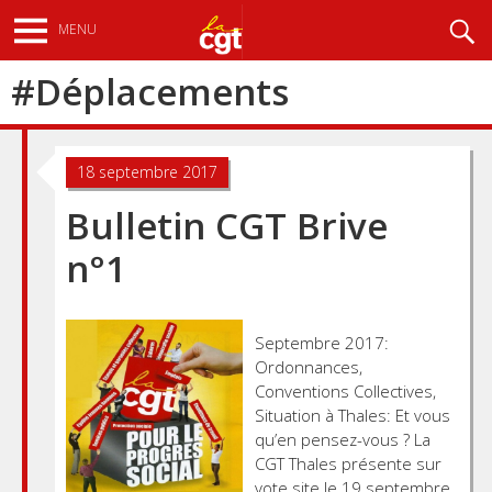
Aller
Recherche
MENU
au
contenu
#
Déplacements
principal
18 septembre 2017
Bulletin CGT Brive
n°1
Septembre 2017:
Ordonnances,
Conventions Collectives,
Situation à Thales: Et vous
qu’en pensez-vous ? La
CGT Thales présente sur
vote site le 19 septembre