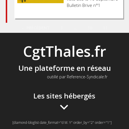
Bulletin Brive n°1
Posts
← PRÉCÉDENT
1
…
10
11
navigation
CgtThales.fr
Une plateforme en réseau
outillé par Reference-Syndicale.fr
Les sites hébergés
[diamond-bloglist date_format="d M. Y" order_by="2" order="1"]