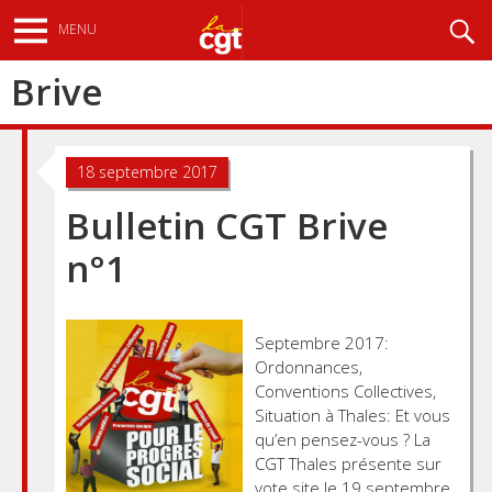
Aller
Recherche
MENU
au
contenu
Brive
principal
18 septembre 2017
Bulletin CGT Brive
n°1
Septembre 2017:
Ordonnances,
Conventions Collectives,
Situation à Thales: Et vous
qu’en pensez-vous ? La
CGT Thales présente sur
vote site le 19 septembre